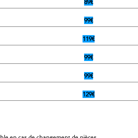
89€
99€
119€
99€
99€
129€
iable en cas de changement de pièces