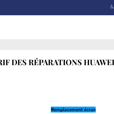
À
RIF DES
RÉPARATIONS
HUAWE
Remplacement
écran