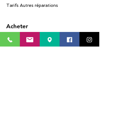
Tarifs Autres réparations
Acheter
Smartphones
Tablettes
Accessoires
Promotions
AUTRES RÉPARATIONS
Réparation Ecrans des IPAD
Réparation Ecrans des Tablettes
SAMSUNG
Réparations ordinateurs
Déblocage de téléphones